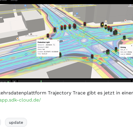
ehrsdatenplattform Trajectory Trace gibt es jetzt in ein
y.app.sdk-cloud.de/
update