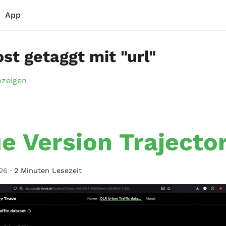
App
ost getaggt mit "url"
nzeigen
e Version Trajecto
26
·
2 Minuten Lesezeit