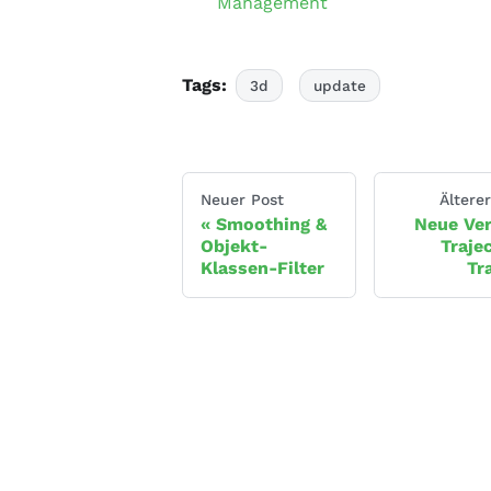
Management
Tags:
3d
update
Neuer Post
Ältere
Smoothing &
Neue Ve
Objekt-
Traje
Klassen-Filter
Tr