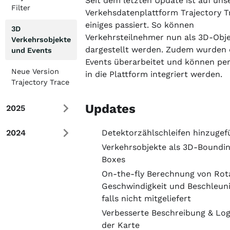
Seit dem letzten Update ist auf uns
Filter
Verkehsdatenplattform Trajectory T
einiges passiert. So können
3D
Verkehrsteilnehmer nun als 3D-Obj
Verkehrsobjekte
dargestellt werden. Zudem wurden 
und Events
Events überarbeitet und können p
Neue Version
in die Plattform integriert werden.
Trajectory Trace
Updates
2025
2024
Detektorzählschleifen hinzugef
Verkehrsobjekte als 3D-Boundi
Boxes
On-the-fly Berechnung von Rota
Geschwindigkeit und Beschleun
falls nicht mitgeliefert
Verbesserte Beschreibung & Lo
der Karte