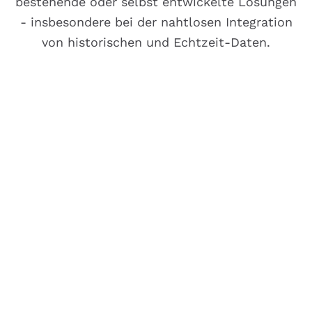
bestehende oder selbst entwickelte Lösungen
- insbesondere bei der nahtlosen Integration
von historischen und Echtzeit-Daten.
Investition in Infrastruktur
und Entwicklung
Hohe Kosten und lange Entwicklungszeiten
für selbst entwickelte Lösungen, die oft
nicht mit wachsenden Anforderungen
Schritt halten können.