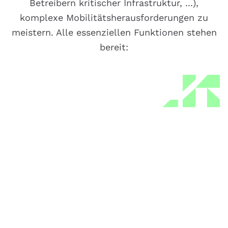
Betreibern kritischer Infrastruktur, ...),
komplexe Mobilitätsherausforderungen zu
meistern. Alle essenziellen Funktionen stehen
bereit:
Speichern von Massendaten
Speichern Sie Verkehrsdaten mit intelligenter
Kompression und strukturierten Datenbanken,
die hochperformanten Zugriff und dauerhafte
Erhaltung aller Rohdaten gewährleisten.