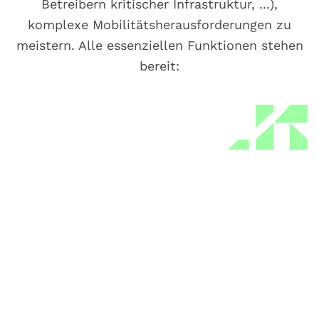
Betreibern kritischer Infrastruktur, ...),
komplexe Mobilitätsherausforderungen zu
meistern. Alle essenziellen Funktionen stehen
bereit:
Speichern von Massendaten
Speichern Sie Verkehrsdaten mit intelligenter
Kompression und strukturierten Datenbanken,
die hochperformanten Zugriff und dauerhafte
Erhaltung aller Rohdaten gewährleisten.