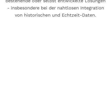
bestehende oder selbst entwickelte Lösungen
- insbesondere bei der nahtlosen Integration
von historischen und Echtzeit-Daten.
Investition in Infrastruktur
und Entwicklung
Hohe Kosten und lange Entwicklungszeiten
für selbst entwickelte Lösungen, die oft
nicht mit wachsenden Anforderungen
Schritt halten können.